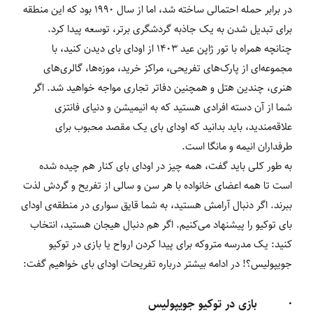
در برابر حمله احتمالی ساخته شد، اما از سال 1990 بود که این منطقه
برای تبدیل شدن به یک جاذبه گردشگری برتر، توسعه پیدا کرد.
چنانچه همراه با تور ژاپن عید 1403 از اودای بای دیدن کنید، با
مجموعه‌ای از پارک‌های تفریحی، مراکز خرید، موزه‌ها، گالری‌های
هنری، چندین هتل و همچنین دفاتر تجاری مواجه خواهید شد. اگر
شما از آن دسته افرادی هستید که به انیمیشن و دنیای فانتزی
علاقه‌مندید، باید بدانید که اودای بای یک مقصد محبوب برای
طرفداران انیمه و مانگا است.
به طور کلی باید گفت، همه چیز در اودای بای کنار هم چیده شده
است تا همه اعضای خانواده با هر سن و سالی از تفریح و گردش لذت
ببرند. اگر دنبال آرامش هستید، به شما قایق سواری در منطقه‌ی اودای
بای توکیو را پیشنهاد می‌کنیم. اگر هم دنبال هیجان هستید، انتخاب
کنید: یک مدرسه متروکه برای پیدا کردن ارواح یا بازی در توکیو
جویپولیس؟! در ادامه بیشتر درباره تفریحات اودای بای خواهیم گفت:
· بازی در توکیو جویپولیس