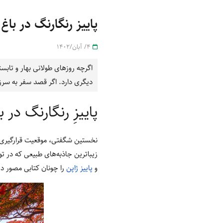
پاییز رنگارنگ در باغ
4/ آبان/1402
اگرچه روزهای طولانی بهار و تابس
دیگری دارد. اگر قصد سفر به سرزم
پاییزِ رنگارنگ در 
نخستین شگفتی، موقعیت قرارگیری ا
زیباترین جاذبه‌های طبیعی که در تو
و
پاییز ژاپن
را چونان کتابی مصور د