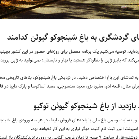
ای گردشگری به باغ شینجوکو گیوئن کدامند
کرده‌اید، توصیه می‌کنیم یک برنامه مفصل برای روزهای حضور در این کشور بچینید 
‌کند که پاییز ژاپن را نظاره‌گر هستید یا بهار و تابستان؛ نمی‌توانید به ژاپن بروید
ا به تماشای این باغ اختصاص دهید. در نزدیکی باغ شینجوکو، بناهای تاریخی مخت
 برای مثال، قلعه ادو، مقبره نزو، معبد سنسوجی، معبد آساکوسا و پارک دایبا در ف
زدید از باغ شینجوکو گیوئن توکیو
، وب سایت رسمی باغ ملی یا باجه‌های فروش بلیط، در هر سه ورودی باغ شینجو
پن اسپیلت البرز ثبت نام کنید، دیگر نیازی به این کار نخواهد بود.
این باغ در همه‌ی روزهای هفته بجز دوشنبه‌ها، از ساعت ۹ صبح تا زمان غروب آفتاب، به روی 