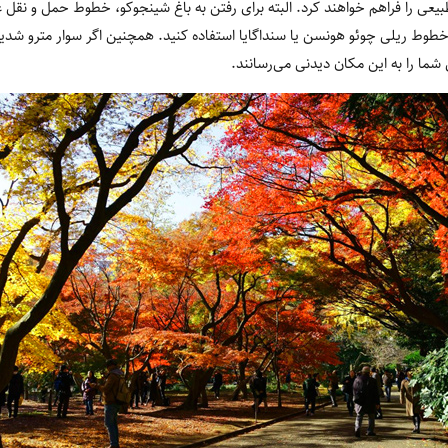
به طبیعی را فراهم خواهند کرد. البته برای رفتن به باغ شینجوکو، خطوط حمل و ن
طوط ریلی چوئو هونسن یا سنداگایا استفاده کنید. همچنین اگر سوار مترو شدید،
شما را به این مکان دیدنی می‌رسانند.