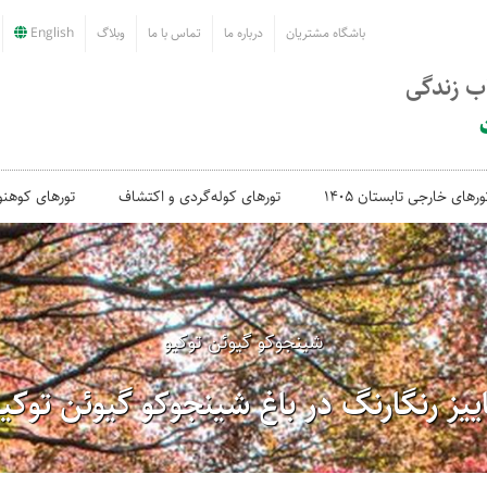
باشگاه مشتریان
درباره ما
تماس با ما
وبلاگ
English
اب زندگی
ورهای خارجی تابستان 1405
تورهای کوله‌گردی و اکتشاف
تورهای کوهنو
شینجوکو گیوئن توکیو
اییز رنگارنگ در باغ شینجوکو گیوئن توکیو