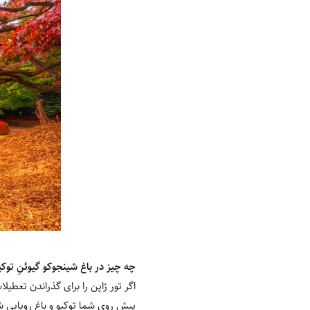
چه چیز در باغ شینجوکو گیوئنِ توک
اگر تور ژاپن را برای گذراندن تعط
پیش روی شما توکیو و باغ رویایی 