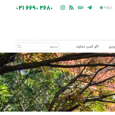
021 6690 2680
中国人
ردی
اکو کمپ دماوند