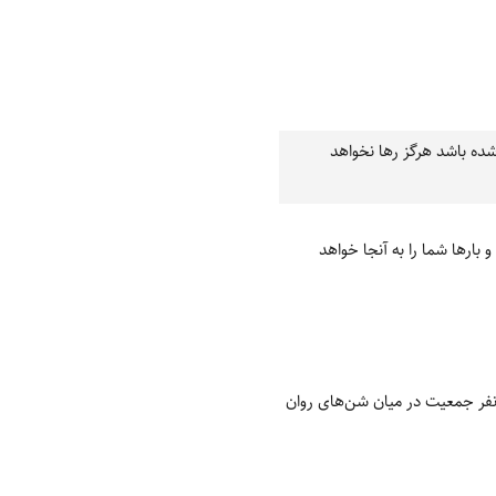
یک‌بار اسیر افسونش شده باشد هرگز رها نخواهد
 بارها شما را به آنجا خواهد
ای مصر در 45 کیلومتری شرق شهر جندق از توابع بخش خور استان اصفهان قرار دارد. این روستا با حدود 120 نفر جمعیت در میان شن‌های روان