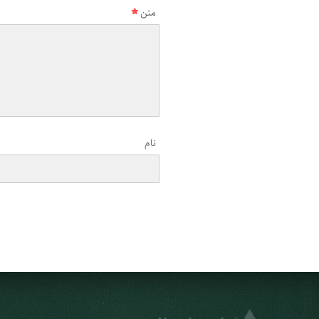
متن
نام