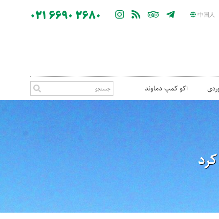
021 6690 2680
中国人
ردی
اکو کمپ دماوند
کرد