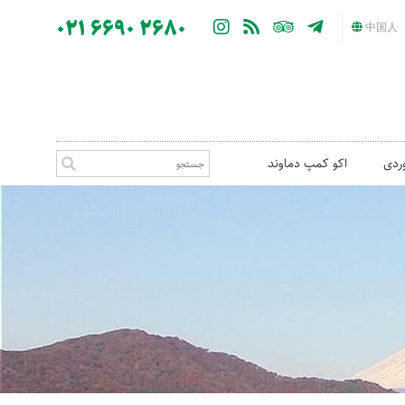
021 6690 2680
中国人
ردی
اکو کمپ دماوند