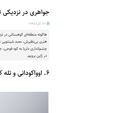
جواهری در نزدیکی ت
12/ آذر/1398
هاکونه منطقه‌ای کوهستانی در نزد
هنری بی‌نظیرش، معبد شینتویی غر
در ژاپن برویم.
۶. اوواکودانی و تله کابین هاکونه