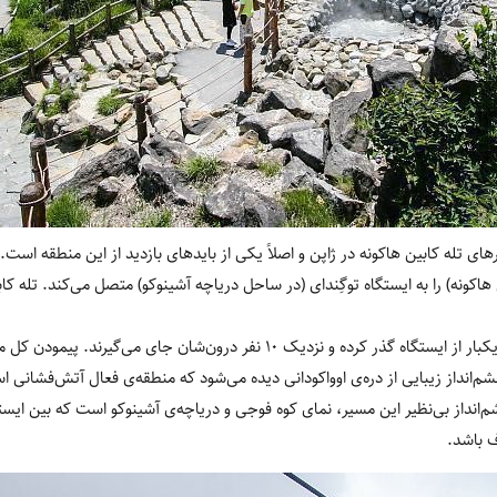
ی تله کابین هاکونه در ژاپن و اصلاً یکی از بایدهای بازدید از این منطقه است. ا
هاکونه) را به ایستگاه توگِندای (در ساحل دریاچه آشینوکو) متصل می‌کند. تله کابی
 چشم‌انداز زیبایی از دره‌ی اوواکودانی دیده می‌شود که منطقه‌ی فعال آتش‌فشا
م‌انداز بی‌نظیر این مسیر، نمای کوه فوجی و دریاچه‌ی آشینوکو است که بین ایستگ
ف باشد.