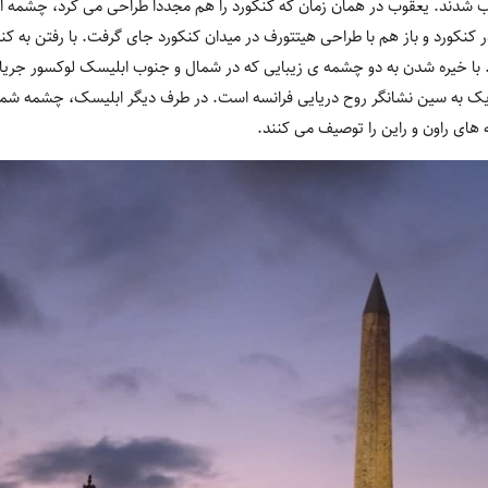
ل ۱۸۳۶ میلادی نصب شدند. یعقوب در همان زمان که کنکورد را هم مجددا طراحی می کرد، چشمه 
نکورد و باز هم با طراحی هیتتورف در میدان کنکورد جای گرفت. با رفتن به کنک
د. با خیره شدن به دو چشمه ی زیبایی که در شمال و جنوب ابلیسک لوکسور جریا
ک به سین نشانگر روح دریایی فرانسه است. در طرف دیگر ابلیسک، چشمه شمالی
ای راون و راین را توصیف می کنند.