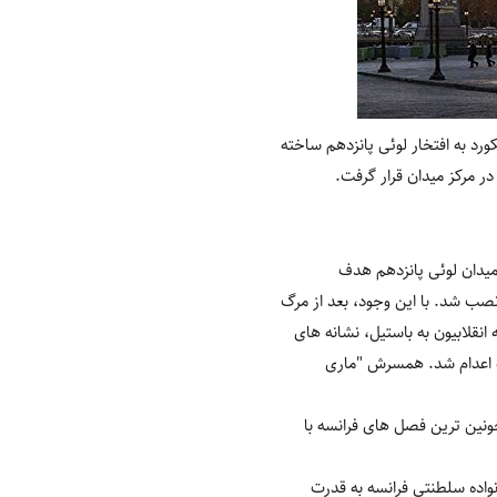
 سال ۱۷۵۰ میلادی برمی گردد. در ابتدا کنکورد به افتخار لوئی پانزدهم ساخته
ر مرکز میدان قرار گرفت.
 پادشاه، میدان لوئی پانزدهم هدف
صب شد. با این وجود، بعد از مرگ
م، توانست قدرت را تا ۱۵ سال بعد هم حفظ کند. تا این که در سال ۱۷۸۹ و با حمله انقلابیون به باستیل، نشانه های
ل مردم و انقلابیون مشتاق فرانسه اعدام شد. همسرش "ماری
 خونین ترین فصل های فرانسه با
ه خانواده سلطنتی فرانسه به قدرت