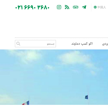
021 6690 2680
中国人
ردی
اکو کمپ دماوند