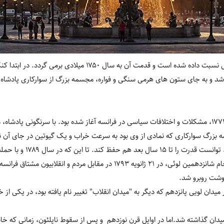
طراحی این میدان به آنژ- ژاک گابریل نسبت داده شده است و قدمت آن به
 شد و به جای ستون های هرمی سنگی و فواره، مجسمه بزرگ از سوارکاری پادشاه د
قبل از مرگ لوئی پانزدهم در سال ۱۷۷۴، مشکلات و اختلافات سیاسی در فرانسه آغاز شده بود. با سرنگونی
 بزرگ سوارکاری که نمادی از وی بود به سرعت خراب و یک گیوتین در جای آن ن
او، نوه و جانشینش، اوئی شانزده
انقلاب کبیر فرانسه آغاز شود. سرانجام شانزدهمین لوئی، در ۲۱ ژانویه ۱۷۹۳ در مقاب
در میدان لویی پانزدهم که دیگر به "میدان انقلاب" تغییر نام یافته بود، در یکی از
 ۱۷۹۵ بر روی این میدان گذاشته شد.اما در اوایل قرن نوزدهم و پس از سقوط ناپلئون، زمانی ک