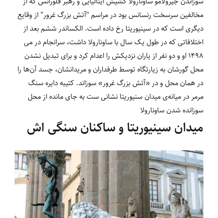
سوزاندن جیرولامو ساونارولا کشیش ایتالیایی و رهبر فلورانس که از
مخالفین سرسخت رنسانس بود در مراسم "آتش بزرگ غرور" از وقایع
دیگری است که در سینیوریتا رخ داده است. الکساندر ششم بعد از
اختلافاتی که در طول یک سال با ساونارولا داشت، سرانجام در می
۱۴۹۸ او و دو نفر از یاران نزدیکش را اعدام کرد و برای تبدیل نشدن
محل گورشان به زیارتگاه توسط طرفداران و مریدانشان، جسد آن‌ها را
در همان محل و در «آتش بزرگ غرور» سوزاند. کتیبه دایره سنگ
مرمر در میانه‌ی میدان سنیوریتا نشانی ست به جای مانده از محل
سوزانده شدن ساونارولا
میدان سینیوریتا و ساکنان سنگی اش