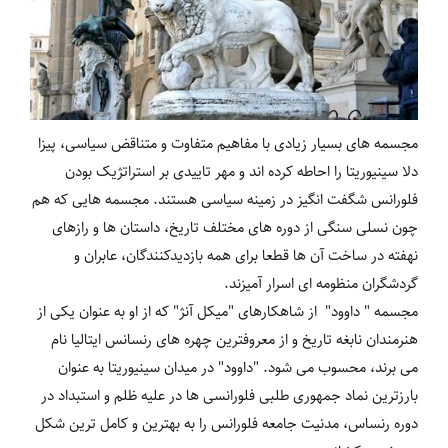
مجسمه های بسیار زیادی با مفاهیم متفاوت و متناقض سیاسی، پیزا
دلا سینیوریتا را احاطه کرده اند و مهر تاییدی بر استراتژیک بودن
فلورانس شگفت انگیز در زمینه سیاسی هستند. مجسمه هایی که هم
چون نسلی سنگی از دوره های مختلف تاریخ، داستان ها و رازهای
نهفته در ساخت آن ها قطعا برای همه بازدیدکنندگان، عابران و
گردشگران منظومه ای اسرار آمیزند.
مجسمه " داوود" از شاهکارهای "میکل آنژ" که از او به عنوان یکی از
هنرمندان نابغه تاریخ و از معروفترین چهره های رنسانس ایتالیا نام
می برند، محسوب می شود. "داوود" در میدان سینیوریتا به عنوان
بارزترین نماد جمهوری طلبی فلورانسی ها در علیه ظلم و استبداد در
دوره رنساس، مدنیت جامعه فلورانس را به بهترین و کامل ترین شکل