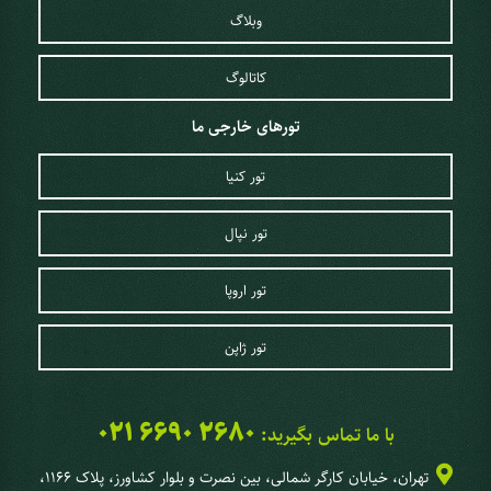
وبلاگ
کاتالوگ
تورهای خارجی ما
تور کنیا
تور نپال
تور اروپا
تور ژاپن
021 6690 2680
با ما تماس بگیرید:
تهران، خیابان کارگر شمالی، بین نصرت و بلوار کشاورز، پلاک 1166،