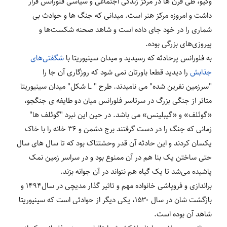
وکیو، طی قرن ها در مرکز زندگی اجتماعی و سیاسی فلورانس قرار
داشت و امروزه مرکز هنر است. میدانی که جنگ ها و حوادث بی
شماری را در خود جای داده است و شاهد صحنه شکست‌ها و
پیروزی‌های بزرگی بوده.
به فلورانس پرحادثه که رسیدید و میدان سینیوریتا با
شگفتی‌های
جذابش
را دیدید قطعا باورتان نمی شود که روزگاری آن جا را
"سرزمین نفرین شده" می نامیدند. طرح " L شکل" میدان سینیوریتا
متاثر از جنگی بزرگ در سرتاسر فلورانس میان دو طایفه ی جنگجو،
«گوئلف» و «گیبلینس» می باشد. در حین این نبرد "گوئلف ها"
زمانی که جنگ را در دست گرفتند برج دشمن و ۳۶ خانه را با خاک
یکسان کردند و این حادثه آن قدر وحشتناک بود که تا سال های سال
حتی ساختن یک بنا هم در آن ممنوع بود و در سراسر زمین نمک
پاشیده می‌شد تا یک گیاه هم نتواند در آن جوانه بزند.
براندازی و فروپاشی خانواده مهم و تاثیر گذار مدیچی در سال۱۴۹۴ و
بازگشت شان در سال ۱۵۳۰، یکی دیگر از حوادثی است که سینیوریتا
شاهد آن بوده است.