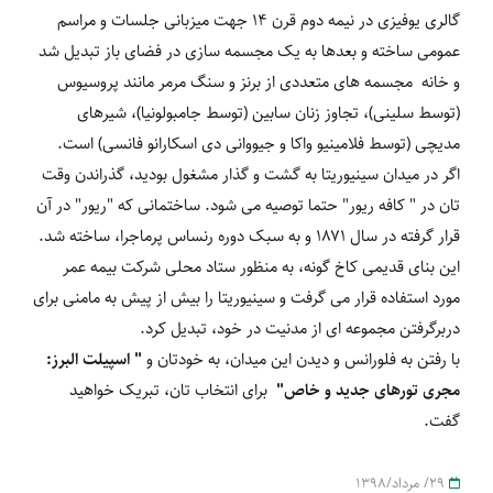
گالری یوفیزی در نیمه دوم قرن ۱۴ جهت میزبانی جلسات و مراسم
عمومی ساخته و بعدها به یک مجسمه سازی در فضای باز تبدیل شد
و خانه مجسمه های متعددی از برنز و سنگ مرمر مانند پروسیوس
(توسط سلینی)، تجاوز زنان سابین (توسط جامبولونیا)، شیرهای
مدیچی (توسط فلامینیو واکا و جیووانی دی اسکارانو فانسی) است.
اگر در میدان سینیوریتا به گشت و گذار مشغول بودید، گذراندن وقت
تان در " کافه ریور" حتما توصیه می شود. ساختمانی که "ریور" در آن
قرار گرفته در سال ۱۸۷۱ و به سبک دوره رنساس پرماجرا، ساخته شد.
این بنای قدیمی کاخ گونه، به منظور ستاد محلی شرکت بیمه عمر
مورد استفاده قرار می گرفت و سینیوریتا را بیش از پیش به مامنی برای
دربرگرفتن مجموعه ای از مدنیت در خود، تبدیل کرد.
با رفتن به فلورانس و دیدن این میدان، به خودتان و
" اسپیلت البرز:
مجری تورهای جدید و خاص"
برای انتخاب تان، تبریک خواهید
گفت.
29/ مرداد/1398