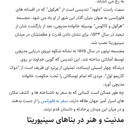
به رخ می کشاند.
سمت راست "داوود" تندیسی است از "هرکول" که در افسانه های
فلورانسی به عنوان بنیان گذار این شهر از او یاد می شود. مجسمه
"هرکول و کاکوس" بوسیله خانواده مدیچی، بعد از بازگشت شان از
تبعید در سال ۱۵۳۴، برای نشان دادن قدرت و عظمتشان در میدان
سینیوریتا نصب شد.
مجسمه نپتون در سال ۱۵۷۵ به نشانه شکوه نیروی دریایی مدیچی
توسط آماناتی ساخته شد. این تندیس که گویی خداوند بر روی
درشکه چهار اسبش ایستاده، تمثیلی از پرتره ای ظریف است از "دوک
کازیمو اول". مردی که تمام توسکانی را تحت حکومت خانواده
مدیچی آورد.
چه طور ممکن است کسانی که به سفر به ناشناخته ها و کشف مکان
های اسرار آمیز جهان علاقه دارند،
سفر به فلورانس
را از دست بدهند
و در میان این میدان پرحادثه و داستان قدم نزنند.
مدنیت و هنر در بناهای سینیوریتا