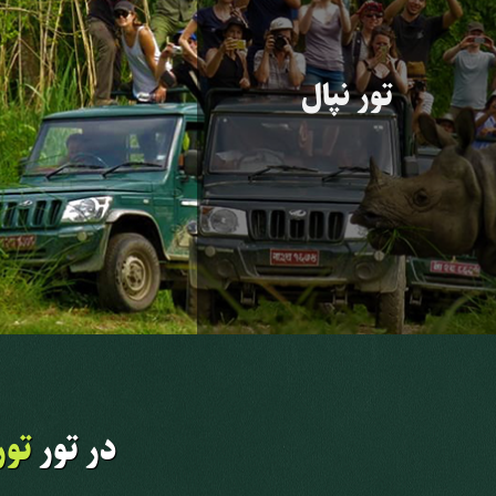
تور نپال
در تور
تور