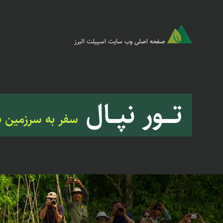
صفحه اصلی وب سایت اسپیلت البرز
تـــور نپــال
سفر به سرزمین بو