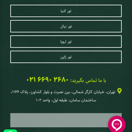
تور کنیا
تور نپال
تور اروپا
تور ژاپن
021 6690 2680
با ما تماس بگیرید:
تهران، خیابان کارگر شمالی، بین نصرت و بلوار کشاورز، پلاک 1166،
ساختمان سامان، طبقه اول، واحد 102