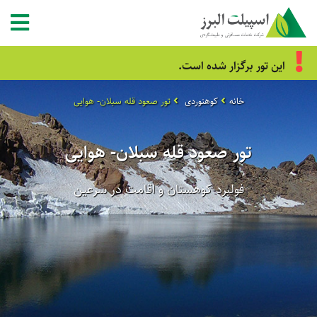
این تور برگزار شده است.
خانه
کوهنوردی
تور صعود قله سبلان- هوایی
تور صعود قله سبلان- هوایی
فولبرد کوهستان و اقامت در سرعین