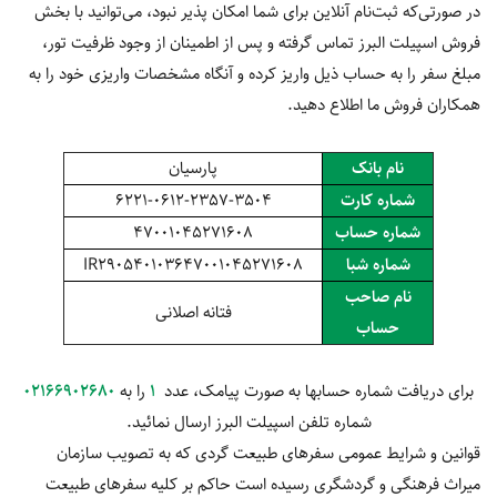
در صورتی‌که ثبت‌نام آنلاین برای شما امکان پذیر نبود، می‌توانید با بخش
فروش اسپیلت البرز تماس گرفته و پس از اطمینان از وجود ظرفیت تور،
مبلغ سفر را به حساب ذیل واریز کرده و آنگاه مشخصات واریزی خود را به
همکاران فروش ما اطلاع دهید.
نام بانک
پارسیان
شماره کارت
6221-0612-2357-3504
شماره حساب
47001045271608
شماره شبا
IR290540103647001045271608
نام صاحب
فتانه اصلانی
حساب
برای دریافت شماره حسابها به صورت پیامک، عدد
1
را به
02166902680
شماره تلفن اسپیلت البرز ارسال نمائید.
قوانین و شرایط عمومی سفرهای طبیعت گردی که به تصویب سازمان
میراث فرهنگی و گردشگری رسیده است حاکم بر کلیه سفرهای طبیعت