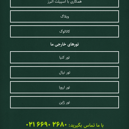
همکاری با اسپیلت البرز
وبلاگ
کاتالوگ
تورهای خارجی ما
تور کنیا
تور نپال
تور اروپا
تور ژاپن
021 6690 2680
با ما تماس بگیرید: