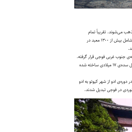
ب می‌شوند. تقریباً تمام
شهر‌های ژاپن حداقل یک معبد شینتو را دارند. در میان انواع معروف معابد شینتویی، معابد فوجی سنگن مجموعه‌ای شامل بیش از ۱۳۰۰ معبد در
د.
امنه‌ی جنوب غربی فوجی قرار گرفته.
قدمت این معبد به بیش از ۱۰۰۰ سال پیش باز می‌گردد؛ اما بیشتر ساختمان‌های معبد توسط توکوگاوا ایِ‌سایو در اوایل سده‌ی ۱۷ میلادی ساخته شده
وره‌ی ادو از شهر کیوتو به ادو
نوردی در فوجی تبدیل شدند.