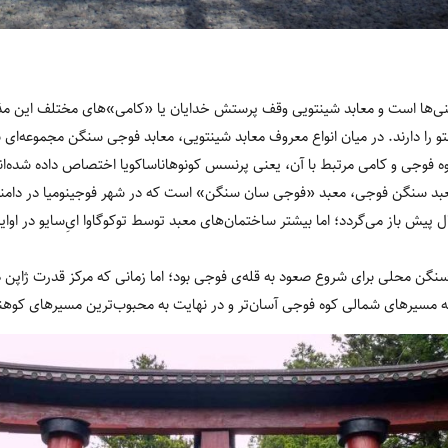
نی‌ها است و معابد شینتویی وقف پرستش خدایان یا «کامی‌»های مختلف این مذه
 فوجی و کامی مرتبط با آن، یعنی پرنسس کونوهاناساکویا اختصاص داده شده‌ان
۱۳ و کمی بیش معبد سنگن فوجی، معبد «فوجی ‌سان سنگن» است که در شهر فوجینومیا در د
گن محلی برای شروع صعود به قله‌ی فوجی بود؛ اما زمانی که مرکز قدرت ژاپن در د
 به مسیرهای شمالی کوه فوجی آسان‌تر و در نهایت به محبوب‌ترین مسیرهای کوه