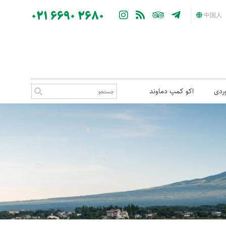
021 6690 2680
中国人
ردی
اکو کمپ دماوند